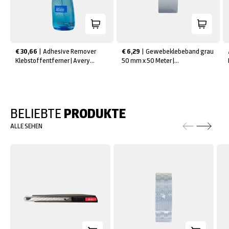
€ 30,66
 | 
Adhesive Remover
€ 6,29
 | 
Gewebeklebeband grau
Klebstoffentferner | Avery
50 mm x 50 Meter |
Dennison
Reflexmarkierung
BELIEBTE
PRODUKTE
ALLE SEHEN