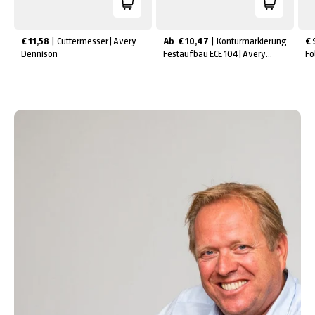
€ 11,58
 | 
Cuttermesser | Avery
Ab
€ 10,47
 | 
Konturmarkierung
€ 
Dennison
Festaufbau ECE 104 | Avery
Fo
Dennison