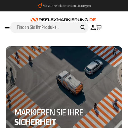
Direkt
Für alle reflektierenden Lösungen
zum
Inhalt
MARKIEREN SIE IHRE
SICHERHEIT