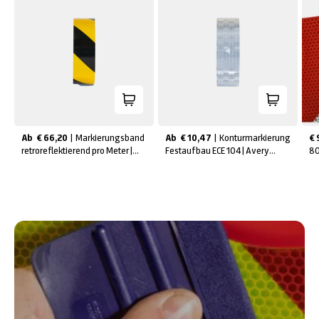
Ab
€ 66,20
 | 
Markierungsband
Ab
€ 10,47
 | 
Konturmarkierung
€ 
retroreflektierend pro Meter |
Festaufbau ECE 104 | Avery
80
Reflexmarkierung
Dennison
De